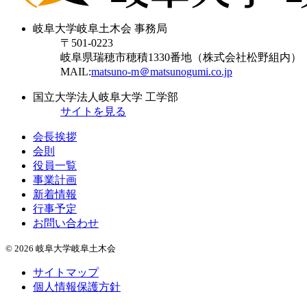
岐阜大学岐阜土木会 事務局
〒501-0223
岐阜県瑞穂市穂積1330番地（株式会社松野組内）
MAIL:
matsuno-m＠matsunogumi.co.jp
国立大学法人岐阜大学 工学部
サイトを見る
会長挨拶
会則
役員一覧
事業計画
新着情報
行事予定
お問い合わせ
© 2026 岐阜大学岐阜土木会
サイトマップ
個人情報保護方針